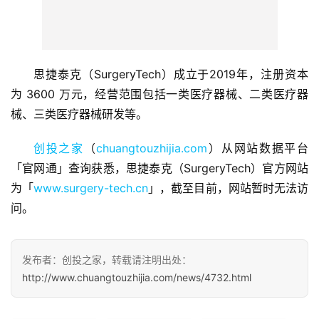
思捷泰克（SurgeryTech）成立于2019年，注册资本
首
为 3600 万元，经营范围包括一类医疗器械、二类医疗器
页
械、三类医疗器械研发等。
融
创投之家
（
chuangtouzhijia.com
）从网站数据平台
资
「官网通」查询获悉，思捷泰克（SurgeryTech）官方网站
报
道
为「
www.surgery-tech.cn
」，截至目前，网站暂时无法访
问。
商
业
观
发布者：创投之家，转载请注明出处：
察
http://www.chuangtouzhijia.com/news/4732.html
初