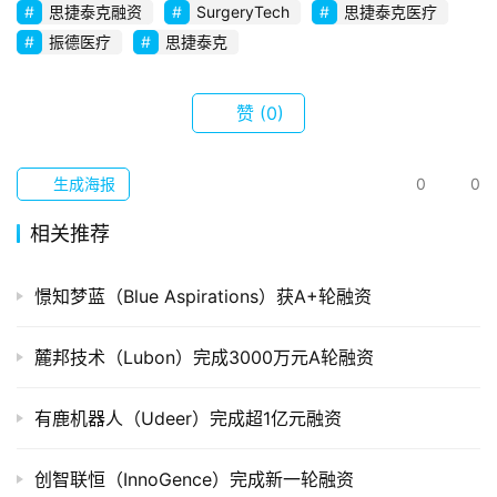
思捷泰克融资
SurgeryTech
思捷泰克医疗
创
振德医疗
思捷泰克
企
业
赞
(0)
品
牌
投稿
生成海报
0
0
发
布
相关推荐
并
憬知梦蓝（Blue Aspirations）获A+轮融资
购
重
组
麓邦技术（Lubon）完成3000万元A轮融资
公
有鹿机器人（Udeer）完成超1亿元融资
司
上
创智联恒（InnoGence）完成新一轮融资