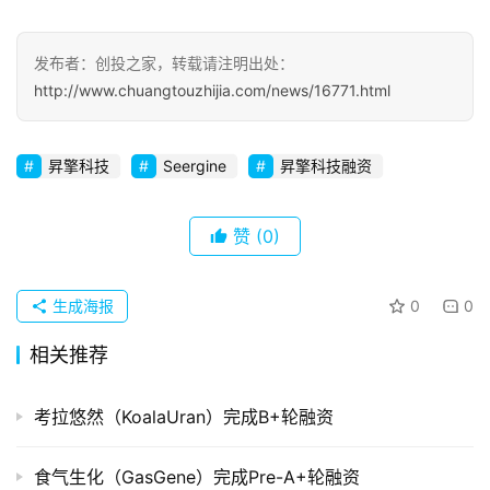
察
发布者：创投之家，转载请注明出处：
初
http://www.chuangtouzhijia.com/news/16771.html
创
企
业
昇擎科技
Seergine
昇擎科技融资
品
赞
(0)
投稿
牌
发
布
生成海报
0
0
登录
注册
相关推荐
并
购
重
考拉悠然（KoalaUran）完成B+轮融资
组
食气生化（GasGene）完成Pre-A+轮融资