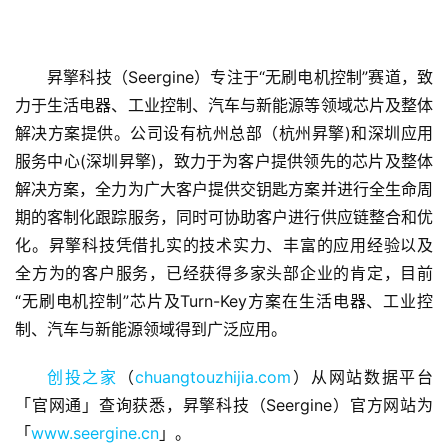
昇擎科技（Seergine）专注于“无刷电机控制”赛道，致
力于生活电器、工业控制、汽车与新能源等领域芯片及整体
解决方案提供。公司设有杭州总部（杭州昇擎)和深圳应用
服务中心(深圳昇擎)，致力于为客户提供领先的芯片及整体
解决方案，全力为广大客户提供交钥匙方案并进行全生命周
首
页
期的客制化跟踪服务，同时可协助客户进行供应链整合和优
化。昇擎科技凭借扎实的技术实力、丰富的应用经验以及 
融
全方为的客户服务，已经获得多家头部企业的肯定，目前
资
“无刷电机控制”芯片及Turn-Key方案在生活电器、工业控
报
制、汽车与新能源领域得到广泛应用。
道
创投之家
（
chuangtouzhijia.com
）从网站数据平台
商
「官网通」查询获悉，昇擎科技（Seergine）官方网站为
业
「
www.seergine.cn
」。
观