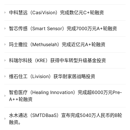
公
司
中科慧远（CasiVision）完成数亿元C+轮融资
上
市
智芯传感（Smart Sensor）完成7000万元A+轮融资
创
玛士撒拉（Methuselah）完成近亿元A+轮融资
投
数
科瑞尔科技（KRE）获得中车转型升级基金投资
据
维石住工（Livision）获华耐家居战略投资
创
业
学
智愈医疗（Healing Innovation）完成超6000万元Pre-
院
A++轮融资
水木通达（SMTDBaaS）宣布完成5040万人民币的B轮
融资。