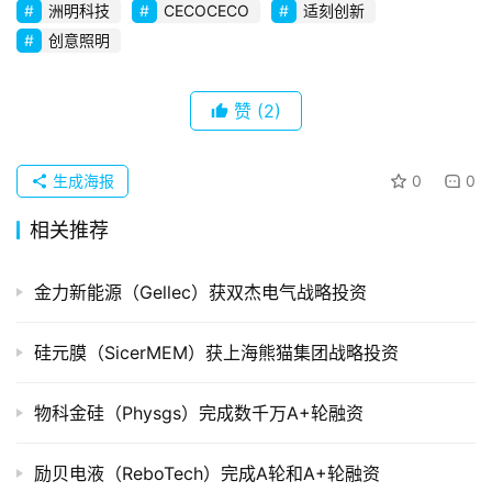
洲明科技
CECOCECO
适刻创新
创
创意照明
企
业
赞
(2)
品
投稿
牌
生成海报
0
0
发
布
相关推荐
登录
注册
并
金力新能源（Gellec）获双杰电气战略投资
购
重
组
硅元膜（SicerMEM）获上海熊猫集团战略投资
公
物科金硅（Physgs）完成数千万A+轮融资
司
上
励贝电液（ReboTech）完成A轮和A+轮融资