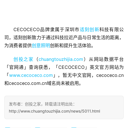
CECOCECO品牌隶属于深圳市
适刻创新
科技有限公
首
司，适刻创新致力于通过科技拉近产品与日常生活的距离，
页
为消费者提供
创意照明
创新和提升生活体验。
融
创投之家
（
chuangtouzhijia.com
）从网站数据平台
资
「官网通」查询获悉，「CECOCECO」英文官方网站为
报
道
「
www.cecoceco.com
」，暂无中文官网，cecoceco.cn
和cecoceco.com.cn域名尚未被启用。
商
业
观
发布者：创投之家，转载请注明出处：
察
http://www.chuangtouzhijia.com/news/5011.html
初