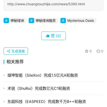
http://www.chuangtouzhijia.com/news/5390.html
初
创
企
神秘绿洲
神秘绿洲融资
Mysterious Oasis
业
品
赞
(0)
投稿
牌
发
生成海报
0
0
布
登录
注册
相关推荐
并
购
燧坤智能（SileXon）完成1.5亿元A轮融资
重
组
术锐（ShuRui）完成数亿元C1轮融资
公
司
东超科技（EASPEED）完成数千万B++轮融资