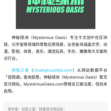
首
神秘绿洲（Mysterious Oasis）专注于文创IP在区块
页
链、元宇宙等领域的零售应用场景，业务板块涵盖文学、动
漫、影视、体育、音乐、潮流玩具、手办、雕像等大文娱热
融
点行业。
资
报
创投之家
（
chuangtouzhijia.com
）从网站数据平台
道
「官网通」查询获悉，神秘绿洲（Mysterious Oasis）暂无
官方网站，MysteriousOasis.com等域名已被注册，但尚未
商
业
启用。
观
察
发布者：创投之家，转载请注明出处：