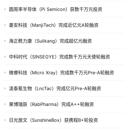
上
市
圆周率半导体（Pi Semicon）获数千万元投资
创
墨安科技（ManjiTech）完成近亿元A轮融资
投
数
海正甦力康（Sulikang）完成超亿元融资
据
中科时代（SINSEGYE）完成数千万元天使轮融资
创
业
微睿科技（Micro Xray）完成数千万元Pre-A轮融资
学
院
凌泰氪生物（LncTac）完成亿元Pre-A轮融资
莱博瑞辰（RabPharma）完成A++轮融资
日光旅文（SunshineBox）获携程B+轮投资