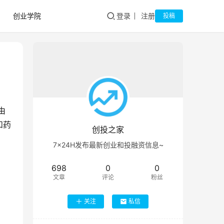
创业学院
登录
注册
投稿
由
和药
创投之家
7×24H发布最新创业和投融资信息~
698
0
0
文章
评论
粉丝
关注
私信