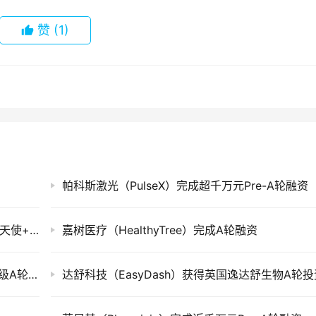
赞
(1)
帕科斯激光（PulseX）完成超千万元Pre-A轮融资
联光元和（Synlumin Conuninex）完成近亿元天使+轮融资
嘉树医疗（HealthyTree）完成A轮融资
先健心康医疗（LifeTech Cardio）完成千万元级A轮投资
达舒科技（EasyDash）获得英国逸达舒生物A轮投