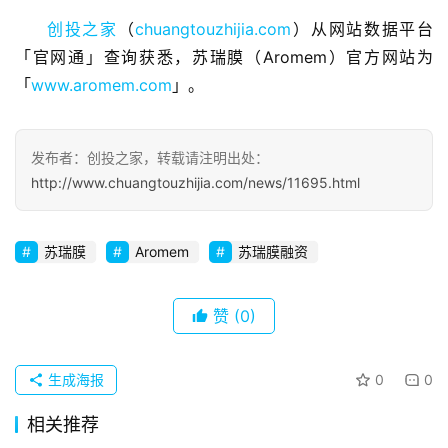
观
创投之家
（
chuangtouzhijia.com
）从网站数据平台
察
「官网通」查询获悉，苏瑞膜（Aromem）官方网站为
「
www.aromem.com
」。
初
创
企
发布者：创投之家，转载请注明出处：
业
http://www.chuangtouzhijia.com/news/11695.html
品
投稿
苏瑞膜
Aromem
苏瑞膜融资
牌
发
布
赞
(0)
登录
注册
并
购
生成海报
0
0
重
相关推荐
组