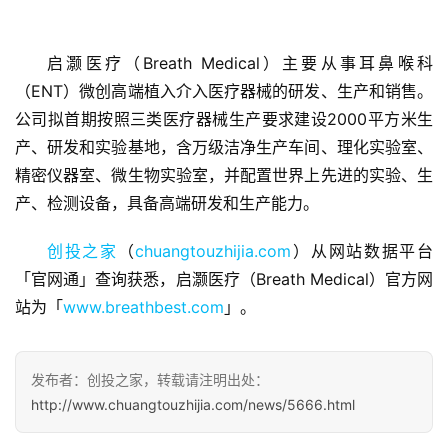
启灏医疗（Breath Medical）主要从事耳鼻喉科
（ENT）微创高端植入介入医疗器械的研发、生产和销售。
首
公司拟首期按照三类医疗器械生产要求建设2000平方米生
页
产、研发和实验基地，含万级洁净生产车间、理化实验室、
精密仪器室、微生物实验室，并配置世界上先进的实验、生
融
产、检测设备，具备高端研发和生产能力。
资
报
创投之家
（
chuangtouzhijia.com
）从网站数据平台
道
「官网通」查询获悉，启灏医疗（Breath Medical）官方网
站为「
www.breathbest.com
」。
商
业
观
发布者：创投之家，转载请注明出处：
察
http://www.chuangtouzhijia.com/news/5666.html
初