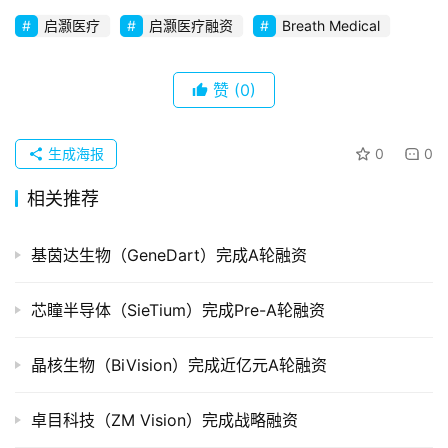
创
启灏医疗
启灏医疗融资
Breath Medical
企
业
赞
(0)
品
投稿
牌
生成海报
0
0
发
布
相关推荐
登录
注册
并
基茵达生物（GeneDart）完成A轮融资
购
重
芯瞳半导体（SieTium）完成Pre-A轮融资
组
晶核生物（BiVision）完成近亿元A轮融资
公
司
上
卓目科技（ZM Vision）完成战略融资
市