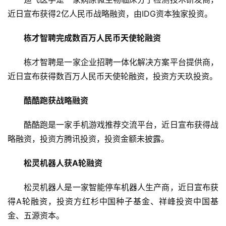
资
近日宣布获得2亿人民币战略融资，由IDG资本独家投资。
报
道
栋才智聘完成数百万人民币天使轮融资
栋才智聘是一家企业招聘一体化解决方案平台提供商，
商
业
近日宣布获得数百万人民币天使轮融资，投资方天玖投资。
观
察
酷酷跑获战略融资
酷酷跑是一家手机游戏推荐交流平台，近日宣布获得战
初
略融资，投资方腾讯投资，投资金额未披露。
创
企
业
松灵机器人获A轮融资
松灵机器人是一家智能停车机器人生产商，近日宣布获
品
投稿
得A轮融资，投资方红杉中国种子基金、祥峰投资中国基
牌
发
金、五源资本。