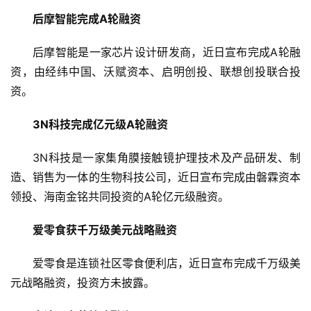
布
后摩智能完成A轮融资
登录
注册
并
后摩智能是一家芯片设计研发商，近日宣布完成A轮融
购
资，由经纬中国、沃赋资本、启明创投、联想创投联合投
重
组
资。
3N科技完成亿元级A轮融资
公
司
3N科技是一家集角膜接触镜护理技术及产品研发、制
上
造、销售为一体的生物科技公司，近日宣布完成由磐霖资本
市
领投、海南金铭共同投资的A轮亿元级融资。
创
爱零食获千万级美元战略融资
投
数
爱零食是连锁社区零食便利店，近日宣布完成千万级美
据
元战略融资，投资方未披露。
创