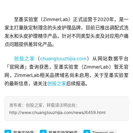
至墨实验室（ZimmerLab）正式运营于2020年，是一
家主打量肤定制理念的头皮护理品牌，目前已推出调配式洗
发水和头皮护理精华产品，针对不同类型头皮及对应用户痛
首
点问题提供差异化产品。
页
创投之家
（
chuangtouzhijia.com
）从网站数据平台
融
「官网通」查询获悉，至墨实验室（ZimmerLab）暂无官
资
网，ZimmerLab相关品牌域名尚未启用，关于至墨实验室
报
的最新信息，请关注
创投之家
后续报道。
道
商
发布者：创投之家，转载请注明出处：
业
http://www.chuangtouzhijia.com/news/6459.html
观
察
至墨实验室
至墨实验室融资
ZimmerLab