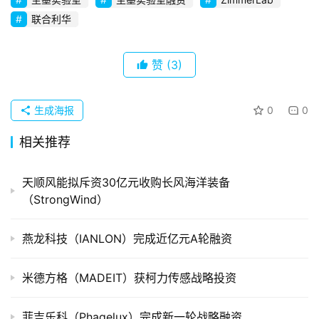
初
联合利华
创
企
赞
(3)
业
品
生成海报
0
0
投稿
牌
相关推荐
发
布
天顺风能拟斥资30亿元收购长风海洋装备
登录
注册
并
（StrongWind）
购
重
燕龙科技（IANLON）完成近亿元A轮融资
组
米德方格（MADEIT）获柯力传感战略投资
公
司
菲吉乐科（Phagelux）完成新一轮战略融资