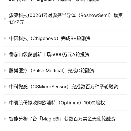
上
市
露笑科技(002617)对露笑半导体（RoshowSemi）增资
1.5亿元
创
投
中因科技（Chigenovo）完成B+轮融资
数
据
番茄口袋获创新工场5000万元A轮投资
创
业
脉搏医疗（Pulse Medical）完成C轮融资
学
院
中科微感（CSMicroSensor）完成数百万种子轮融资
中寰股份拟收购欧浦特（Optimux）100%股权
智能分析平台「MagicBI」获数百万美金天使轮融资