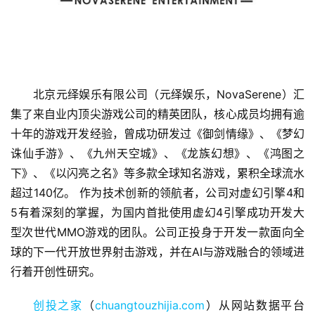
北京元绎娱乐有限公司（元绎娱乐，NovaSerene）汇
集了来自业内顶尖游戏公司的精英团队，核心成员均拥有逾
十年的游戏开发经验，曾成功研发过《御剑情缘》、《梦幻
首
诛仙手游》、《九州天空城》、《龙族幻想》、《鸿图之
页
下》、《以闪亮之名》等多款全球知名游戏，累积全球流水
超过140亿。 作为技术创新的领航者，公司对虚幻引擎4和
融
5有着深刻的掌握，为国内首批使用虚幻4引擎成功开发大
资
型次世代MMO游戏的团队。公司正投身于开发一款面向全
报
球的下一代开放世界射击游戏，并在AI与游戏融合的领域进
道
行着开创性研究。
商
创投之家
（
chuangtouzhijia.com
）从网站数据平台
业