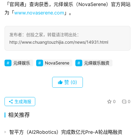
「官网通」查询获悉，元绎娱乐（NovaSerene）官方网站
观
察
为「
www.novaserene.com
」。
初
发布者：创投之家，转载请注明出处：
创
企
http://www.chuangtouzhijia.com/news/14931.html
业
元绎娱乐
NovaSerene
元绎娱乐融资
品
投稿
牌
发
赞
(0)
布
登录
注册
生成海报
0
0
并
购
相关推荐
重
组
智平方（AI2Robotics）完成数亿元Pre-A轮战略融资