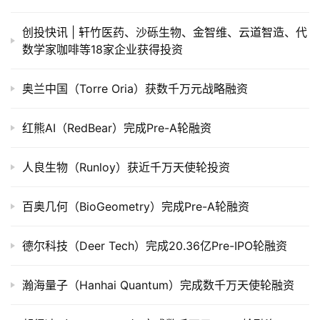
公
创投快讯 | 轩竹医药、沙砾生物、金智维、云道智造、代
司
数学家咖啡等18家企业获得投资
上
市
奥兰中国（Torre Oria）获数千万元战略融资
创
投
红熊AI（RedBear）完成Pre-A轮融资
数
据
人良生物（Runloy）获近千万天使轮投资
创
百奥几何（BioGeometry）完成Pre-A轮融资
业
学
德尔科技（Deer Tech）完成20.36亿Pre-IPO轮融资
院
瀚海量子（Hanhai Quantum）完成数千万天使轮融资