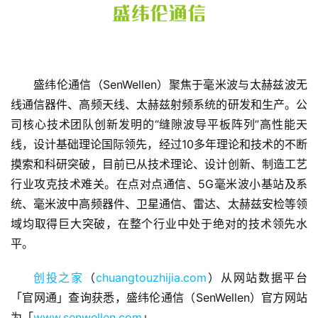
盛纬伦通信（SenWellen）聚焦于毫米波与太赫兹波无
线通信器件、高频天线、太赫兹射频系统的研发和生产。公
司核心技术团队创新发明的“缝隙波导平板阵列”高性能天
线，设计基础理论国际领先，经过10多年理论和技术的不断
首
摸索和科研突破，目前已从技术理论、设计创新、制造工艺
页
行业攻克技术难关。在点对点通信、5G毫米波小基站及系
统、毫米波中高频器件、卫星通信、雷达、太赫兹安检等领
融
域均取得巨大突破，在整个行业中处于绝对的技术领先水
资
报
平。
道
创投之家
（
chuangtouzhijia.com
）从网站数据平台
商
「官网通」查询获悉，盛纬伦通信（SenWellen）官方网站
业
为「
www.senwellen.com
」。