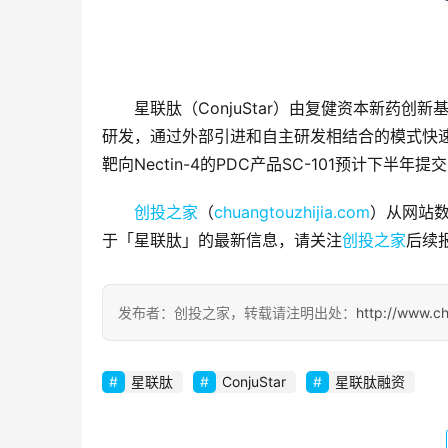
星联肽（ConjuStar）由复健资本新药
研发，通过外部引进和自主研发相结合的模式快
靶向Nectin-4的PDC产品SC-101预计下半年提
创投之家
（
chuangtouzhijia.com
）从网站数
于「星联肽」的最新信息，请关注
创投之家
后续
发布者：创投之家，转载请注明出处：
http://www.c
星联肽
ConjuStar
星联肽融资