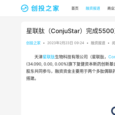
首页
融资报道
商业
星联肽（ConjuStar）完成55
创投之家
•
2023年2月23日 09:24
•
融资报道
•
阅
天津
星联肽
生物科技有限公司（星联肽，
Con
(34.090, 0.00, 0.00%)旗下复健资
股东共同参与，融资资金主要用于两个多肽偶联药
搭建。