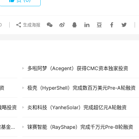
0
生成海报
多啦阿梦（Acegent）获得CMC资本独家投资
融资
极壳（HyperShell）完成数百万美元Pre-A轮融资
战略投资
炎和科技（YanheSolar）完成超亿元A轮融资
埃顿能源（Aden Energies）获红杉中国新基建基金投资
铼赛智能（RayShape）完成千万元Pre-B轮融资