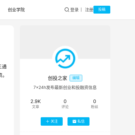
创业学院
登录
注册
投稿
三通
资。
创投之家
编辑
7×24h发布最新创业和投融资信息
2.9K
0
0
文章
评论
粉丝
关注
私信