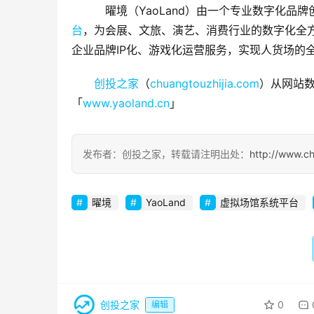
　曜境（YaoLand）由一个专业数字化
台
，为会展、文旅、演艺、消费行业的数字化全方
企业品牌IP化、游戏化运营服务，实现人货场的
创投之家
（
chuangtouzhijia.com
）从网站数
「
www.yaoland.cn
」
发布者：创投之家，转载请注明出处：
http://www.c
曜境
YaoLand
虚拟场馆系统平台
创投之家
0
编辑