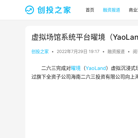
首页
融资报道
商业
虚拟场馆系统平台曜境（YaoLa
创投之家
•
2022年7月29日 19:17
•
融资报道
•
阅
二六三完成对
曜境
（
YaoLand
）虚拟沉浸式
过旗下全资子公司海南二六三投资有限公司向上海