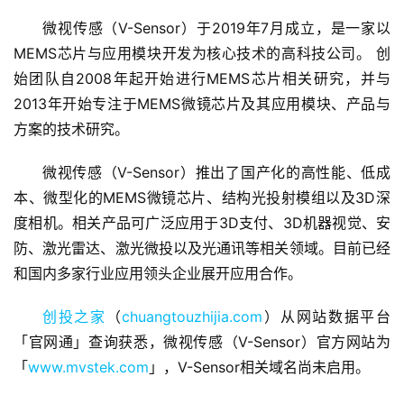
微视传感（V-Sensor）于2019年7月成立，是一家以
MEMS芯片与应用模块开发为核心技术的高科技公司。 创
始团队自2008年起开始进行MEMS芯片相关研究，并与
2013年开始专注于MEMS微镜芯片及其应用模块、产品与
方案的技术研究。
首
页
微视传感（V-Sensor）推出了国产化的高性能、低成
本、微型化的MEMS微镜芯片、结构光投射模组以及3D深
融
度相机。相关产品可广泛应用于3D支付、3D机器视觉、安
资
防、激光雷达、激光微投以及光通讯等相关领域。目前已经
报
和国内多家行业应用领头企业展开应用合作。
道
创投之家
（
chuangtouzhijia.com
）从网站数据平台
商
「官网通」查询获悉，微视传感（V-Sensor）官方网站为
业
「
www.mvstek.com
」，V-Sensor相关域名尚未启用。
观
察