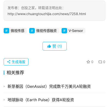
发布者：创投之家，转载请注明出处：
初
http://www.chuangtouzhijia.com/news/7258.html
创
企
业
微视传感
微视传感融资
V-Sensor
品
投稿
赞
(1)
牌
发
布
生成海报
0
0
登录
注册
并
相关推荐
购
重
新芽基因（GenAssist）完成数千万美元A轮融资
组
地球脉动（Earth Pulse）获得A轮投资
公
司