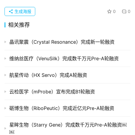
业
生成海报
0
0
品
相关推荐
投稿
牌
发
晶讯聚震（Crystal Resonance）完成新一轮融资
布
登录
注册
维纳丝医疗（VenuSilk）完成数千万元Pre-A轮融资
并
购
重
航星传动（HX Servo）完成A轮融资
组
云检医学（mProbe）宣布完成B1轮融资
公
司
砺博生物（RiboPeutic）完成近亿元Pre-A轮融资
上
市
星眸生物（Starry Gene）完成数千万元Pre-A轮融资￼
￼