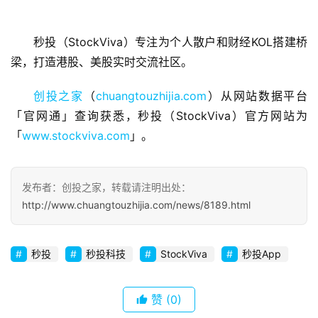
首
秒投（StockViva）专注为个人散户和财经KOL搭建桥
页
梁，打造港股、美股实时交流社区。
创投之家
（
chuangtouzhijia.com
）从网站数据平台
融
资
「官网通」查询获悉，秒投（StockViva）官方网站为
报
「
www.stockviva.com
」。
道
商
发布者：创投之家，转载请注明出处：
业
http://www.chuangtouzhijia.com/news/8189.html
观
察
秒投
秒投科技
StockViva
秒投App
初
创
赞
(0)
企