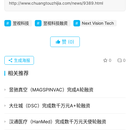
http://www.chuangtouzhijia.com/news/9389.html
初
创
翌视科技
翌视科技融资
Next Vision Tech
企
业
赞
(0)
品
投稿
牌
生成海报
0
0
发
布
相关推荐
登录
注册
并
昱驰真空（MAGSPINVAC）完成A轮融资
购
重
大仕城（DSC）完成数千万元A+轮融资
组
汉通医疗（HanMed）完成数千万元天使轮融资
公
司