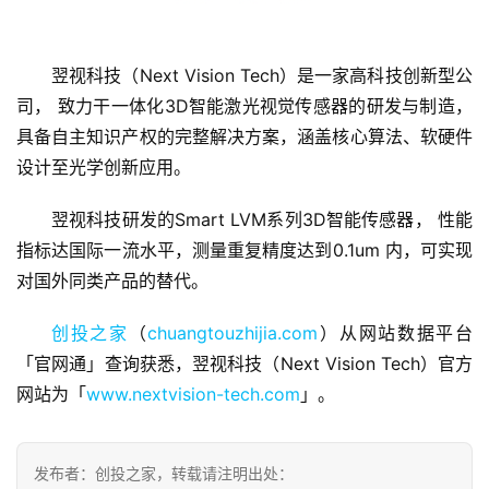
翌视科技（Next Vision Tech）是一家高科技创新型公
司， 致力干一体化3D智能激光视觉传感器的研发与制造，
具备自主知识产权的完整解决方案，涵盖核心算法、软硬件
设计至光学创新应用。
首
页
翌视科技研发的Smart LVM系列3D智能传感器， 性能
指标达国际一流水平，测量重复精度达到0.1um 内，可实现
融
对国外同类产品的替代。
资
报
创投之家
（
chuangtouzhijia.com
）从网站数据平台
道
「官网通」查询获悉，翌视科技（Next Vision Tech）官方
网站为「
www.nextvision-tech.com
」。
商
业
观
察
发布者：创投之家，转载请注明出处：