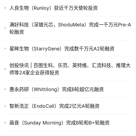
上
人良生物（Runloy）获近千万天使轮投资
市
满好科技（深镀元芯，ShoduMeta）完成一千万元Pre-A
创
轮融资
投
数
星眸生物（StarryGene）完成数千万元A2轮融资
据
创投快讯 | 百图生科、​乐范、英特维、汇流科技、推理大
创
师等24家企业获得投资
业
学
惠永药研（Whittilong）完成B轮超亿元融资
院
智新浩正（EndoCell）完成2亿元A轮融资
画音（Sunday Morning）完成B轮和B+轮融资