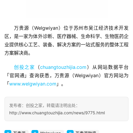
万贵源（Welgwiyan）位于苏州市吴江经济技术开发
首
区，是一家为体外诊断、医疗器械、生命科学、生物医药企
页
业提供核心工艺、装备、解决方案的一站式服务的整体工程
方案解决商。
融
资
创投之家
（
chuangtouzhijia.com
）从网站数据平台
报
「官网通」查询获悉，万贵源（Welgwiyan）官方网站为
道
「
www.welgwiyan.com
」。
商
业
发布者：创投之家，转载请注明出处：
观
http://www.chuangtouzhijia.com/news/9775.html
察
初