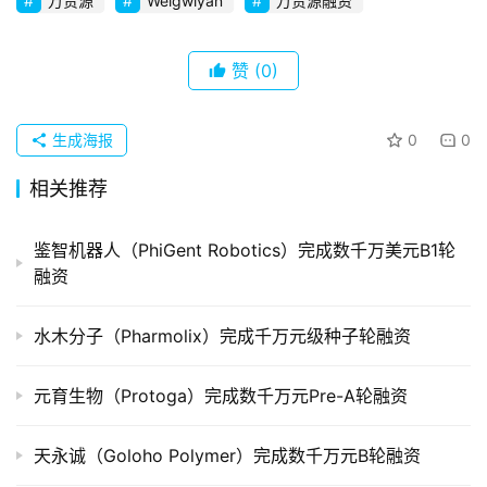
万贵源
Welgwiyan
万贵源融资
创
企
业
赞
(0)
品
生成海报
0
0
投稿
牌
发
相关推荐
布
登录
注册
鉴智机器人（PhiGent Robotics）完成数千万美元B1轮
并
融资
购
重
水木分子（Pharmolix）完成千万元级种子轮融资
组
元育生物（Protoga）完成数千万元Pre-A轮融资
公
司
上
天永诚（Goloho Polymer）完成数千万元B轮融资
市