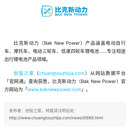
首
比克新动力（Bak New Power）产品涵盖电动自行
页
车、摩托车、电动三轮车、低速四轮车锂电池……专注短途
出行锂电池产品领域。
融
资
创投之家
（
chuangtouzhijia.com
）从网站数据平台
报
「官网通」查询获悉，比克新动力（Bak New Power）官
道
方网站为「
www.baknewpower.com
」。
商
业
发布者：创投之家，转载请注明出处：
观
http://www.chuangtouzhijia.com/news/9989.html
察