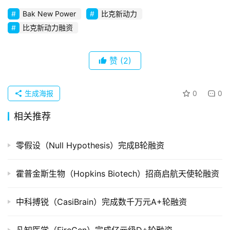
初
Bak New Power
比克新动力
创
比克新动力融资
企
业
赞
(2)
品
投稿
牌
生成海报
0
0
发
布
相关推荐
登录
注册
并
零假设（Null Hypothesis）完成B轮融资
购
重
霍普金斯生物（Hopkins Biotech）招商启航天使轮融资
组
中科搏锐（CasiBrain）完成数千万元A+轮融资
公
司
上