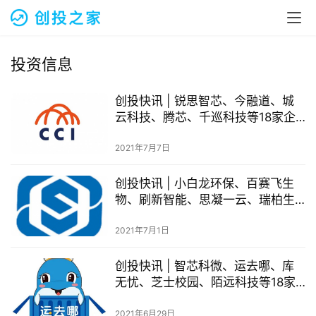
融
资
报
道
投资信息
商
创投快讯 | 锐思智芯、​今融道、城
业
云科技、腾芯、千巡科技等18家企
观
业获得投资
察
2021年7月7日
创投快讯 | 小白龙环保、百赛飞生
初
物、刷新智能、思凝一云、​瑞柏生
创
物等17家企业获得投资
企
2021年7月1日
业
创投快讯 | 智芯科微、运去哪、库
品
无忧、芝士校园、​陌远科技等18家
投稿
牌
企业获得投资
发
2021年6月29日