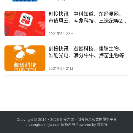
布
登录
注册
创投快讯 | 中科知道、东经易网、
并
市值风云、斗象科技、​三迭纪等20
购
家企业获得投资
重
2021年6月22日
组
创投快讯 | 迦智科技、​康膝生物、
唯酷光电、满分牛牛、海苗生物等
公
25家企业获得投资
司
2021年6月21日
上
市
创
投
数
据
Copyright © 2014 - 2025 创投之家 - 创投信息和数据服务平台
chuangtouzhijia.com 版权所有 Powered by 微创投