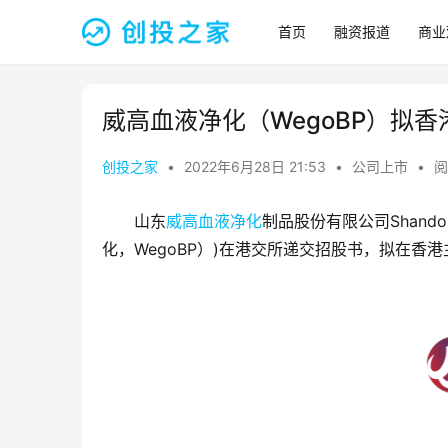
首页
融资报道
商业
威高血液净化（WegoBP）拟香港
创投之家
•
2022年6月28日 21:53
•
公司上市
•
阅
山东
威高血液净化
制品股份有限公司Shandong We
化，WegoBP）)在港交所递交招股书，拟在香