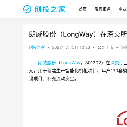
首页
融资报道
商业
朗威股份（LongWay）在深交
创投之家
•
2023年7月5日 10:23
•
公司上市
•
阅读
朗威股份
（
LongWay
，301202）在
深交所
元，用于新建生产智能化机柜项目、年产130套
设项目、补充流动资金。