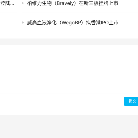
微泰医疗（MicroTechMedical）将于10月19日登陆港交所
柏维力生物（Braveiy）在新三板挂牌上市
威高血液净化（WegoBP）拟香港IPO上市
提交