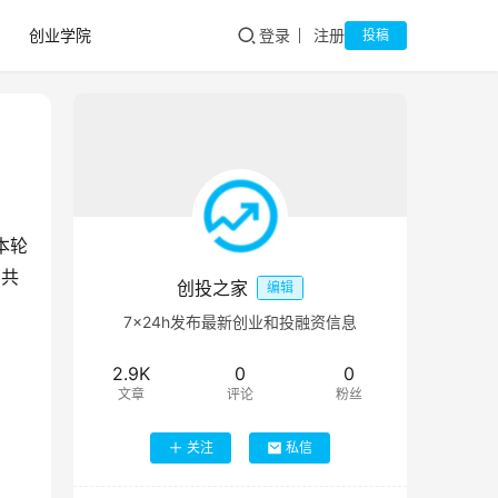
创业学院
登录
注册
投稿
本轮
资共
创投之家
编辑
7×24h发布最新创业和投融资信息
2.9K
0
0
文章
评论
粉丝
关注
私信