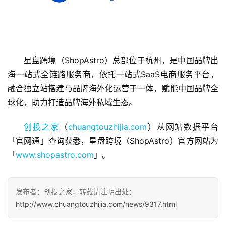
首
星盘跨境（ShopAstro）总部位于杭州，是中国品牌出
页
海一站式全链路服务商，依托一站式SaaS电商服务平台，
融合独立站搭建与品牌海外化运营于一体，赋能中国品牌全
融
球化，助力打造品牌海外私域生态。
资
报
创投之家
（
chuangtouzhijia.com
）从网站数据平台
道
「官网通」查询获悉，星盘跨境（ShopAstro）官方网站为
「
www.shopastro.com
」。
商
业
观
发布者：创投之家，转载请注明出处：
察
http://www.chuangtouzhijia.com/news/9317.html