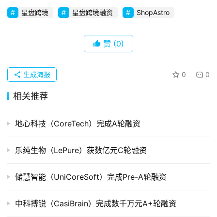
初
创
星盘跨境
星盘跨境融资
ShopAstro
企
业
赞
(0)
品
投稿
牌
生成海报
0
0
发
相关推荐
布
登录
注册
地心科技（CoreTech）完成A轮融资
并
购
重
乐纯生物（LePure）获数亿元C轮融资
组
储慧智能（UniCoreSoft）完成Pre-A轮融资
公
司
中科搏锐（CasiBrain）完成数千万元A+轮融资
上