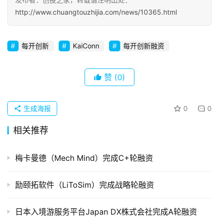
初
http://www.chuangtouzhijia.com/news/10365.html
创
企
每开创新
KaiConn
每开创新融资
业
品
赞
(0)
投稿
牌
发
布
生成海报
0
0
登录
注册
相关推荐
并
购
梅卡曼德（Mech Mind）完成C+轮融资
重
组
励颐拓软件（LiToSim）完成战略轮融资
公
司
日本入境游服务平台Japan DX株式会社完成A轮融资