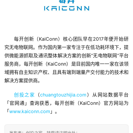
每开创新（KaiConn）核心团队早在2017年便开始研
首
究无电物联网。作为国内第一家专注于在低功耗环境下，提
页
供微能源抓取及通讯整体解决方案的创新“无电物联网”平台
服务商，每开创新（KaiConn）是目前国内唯一一家在该领
融
资
域拥有自主知识产权、且具有端到端量产交付能力的技术和
报
解决方案提供商。
道
创投之家
（
chuangtouzhijia.com
）从网站数据平台
商
「官网通」查询获悉，每开创新（KaiConn）官方网站为
业
「
www.kaiconn.com
」。
观
察
发布者：创投之家，转载请注明出处：