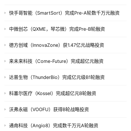
司
上
快手哥智能（SmartSort）完成Pre-A轮数千万元融资
市
中微创芯（QXME，琴芯微）完成Pre-B轮融资
创
投
德方创域（InnovaZone）获1.47亿元战略投资
数
据
来未来科技（Come-Future）完成超亿元融资
创
业
达普生物（ThunderBio）完成亿元级B1轮融资
学
院
科塞尔医疗（Kossel）完成超亿元B轮融资
沃弗永磁（VOOFU）获得B轮战略投资
通甪科技（Angio8）完成数千万元A轮融资