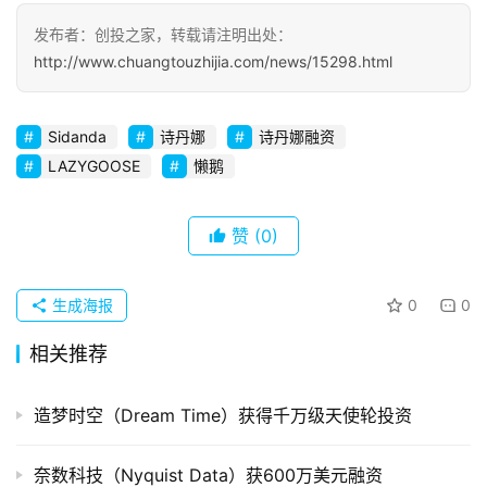
发布者：创投之家，转载请注明出处：
初
http://www.chuangtouzhijia.com/news/15298.html
创
企
业
Sidanda
诗丹娜
诗丹娜融资
LAZYGOOSE
懒鹅
品
投稿
牌
赞
(0)
发
布
生成海报
0
0
登录
注册
并
相关推荐
购
重
组
造梦时空（Dream Time）获得千万级天使轮投资
公
奈数科技（Nyquist Data）获600万美元融资