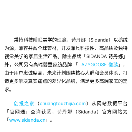
秉持科技睡眠美学的理念，诗丹娜（Sidanda）以鹅绒
为源，兼容并蓄全球奢材，开发兼具科技性、高品质及独特
首
视觉美学的家居生活产品。除主品牌「SIDANDA 诗丹娜」
页
外，公司另有高端婴童家纺品牌 「
LAZYGOOSE
懒鹅
」，
由于用户忠诚度高，未来计划围绕核心人群和会员体系，打
融
资
造更多解决真实痛点的差异化品牌，满足更多高端家庭的需
报
求。
道
创投之家
（
chuangtouzhijia.com
）从网站数据平台
商
「官网通」查询获悉，诗丹娜（Sidanda）官方网站为
业
「
www.sidanda.cn
」。
观
察