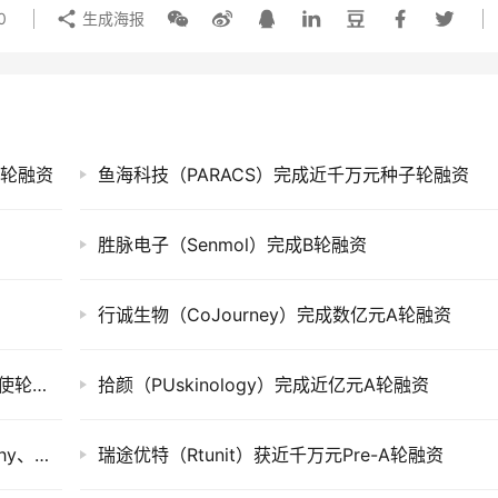
0
生成海报
A+轮融资
鱼海科技（PARACS）完成近千万元种子轮融资
胜脉电子（Senmol）完成B轮融资
行诚生物（CoJourney）完成数亿元A轮融资
思来智造（Future Robotics）完成千万元级天使轮融资
拾颜（PUskinology）完成近亿元A轮融资
创投快讯 | 胖虎、翌圣生物、昭阳医生、Haalthy、红云生物等20家企业获得投资
瑞途优特（Rtunit）获近千万元Pre-A轮融资