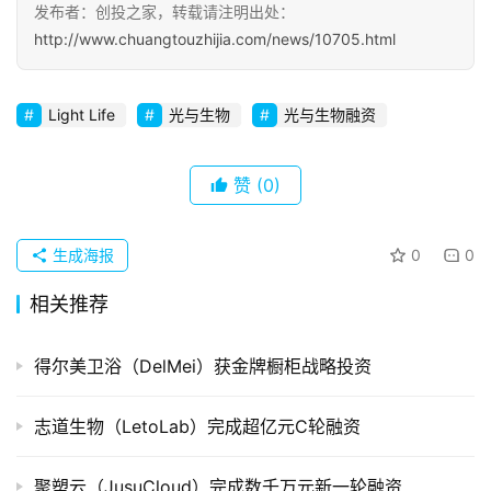
发布者：创投之家，转载请注明出处：
初
http://www.chuangtouzhijia.com/news/10705.html
创
企
业
Light Life
光与生物
光与生物融资
品
赞
(0)
投稿
牌
发
布
生成海报
0
0
登录
注册
相关推荐
并
购
重
得尔美卫浴（DelMei）获金牌橱柜战略投资
组
志道生物（LetoLab）完成超亿元C轮融资
公
司
聚塑云（JusuCloud）完成数千万元新一轮融资