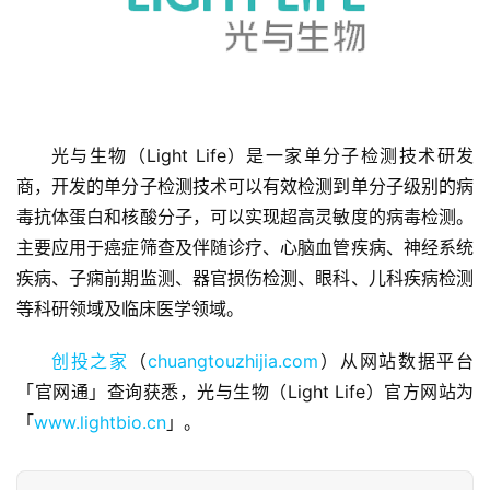
光与生物（Light Life）是一家单分子检测技术研发
首
页
商，开发的单分子检测技术可以有效检测到单分子级别的病
毒抗体蛋白和核酸分子，可以实现超高灵敏度的病毒检测。 
融
主要应用于癌症筛查及伴随诊疗、心脑血管疾病、神经系统
资
疾病、子痫前期监测、器官损伤检测、眼科、儿科疾病检测
报
等科研领域及临床医学领域。
道
创投之家
（
chuangtouzhijia.com
）从网站数据平台
商
「官网通」查询获悉，光与生物（Light Life）官方网站为
业
「
www.lightbio.cn
」。
观
察