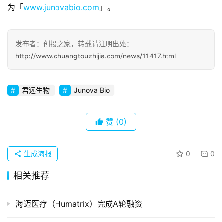
观
为「
www.junovabio.com
」。
察
初
发布者：创投之家，转载请注明出处：
创
http://www.chuangtouzhijia.com/news/11417.html
企
业
君远生物
Junova Bio
品
投稿
牌
赞
(0)
发
布
生成海报
0
0
登录
注册
并
相关推荐
购
重
组
海迈医疗（Humatrix）完成A轮融资