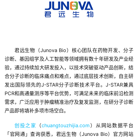
君远生物（Junova Bio）核心团队在药物开发、分子
诊断、基因组学及人工智能等领域拥有数十年研发及产业经
首
页
验，通过持续加大研发投入，以技术突破驱动产品创新，结
合分子诊断的临床痛点和难点，通过底层技术创新，自主研
融
发出国际领先的J-STAR分子诊断技术平台。J-STAR兼具
资
PCR和高通量测序等平台优势，可满足未来的临床前沿检测
报
需求，广泛应用于肿瘤精准治疗及复发监测，在研分子诊断
道
产品即将填补多项市场空白。
商
创投之家
（
chuangtouzhijia.com
）从网站数据平台
业
「官网通」查询获悉，君远生物（Junova Bio）官方网站