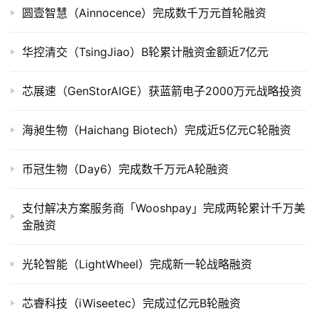
公
圆壹智慧（Ainnocence）完成数千万元首轮融资
司
上
华控清交（TsingJiao）B轮累计融资金额近7亿元
市
芯展速（GenStorAIGE）获蓝箭电子2000万元战略投资
创
投
海昶生物（Haichang Biotech）完成近5亿元C轮融资
数
据
币冠生物（Day6）完成数千万元A轮融资
创
业
支付解决方案服务商「Wooshpay」完成两轮累计千万美
学
金融资
院
光轮智能（LightWheel）完成新一轮战略融资
芯睿科技（iWiseetec）完成过亿元B轮融资