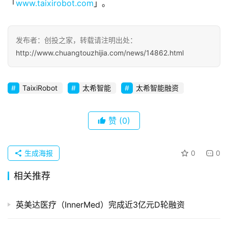
「
www.taixirobot.com
」。
察
初
发布者：创投之家，转载请注明出处：
创
http://www.chuangtouzhijia.com/news/14862.html
企
业
TaixiRobot
太希智能
太希智能融资
品
投稿
牌
赞
(0)
发
布
登录
注册
生成海报
0
0
并
购
相关推荐
重
组
英美达医疗（InnerMed）完成近3亿元D轮融资
公