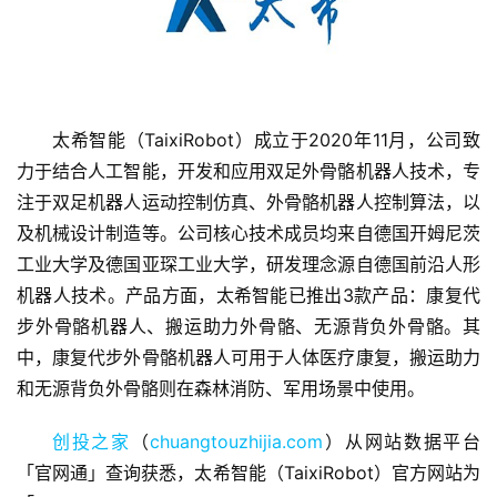
太希智能（TaixiRobot）成立于2020年11月，公司致
力于结合人工智能，开发和应用双足外骨骼机器人技术，专
首
注于双足机器人运动控制仿真、外骨骼机器人控制算法，以
页
及机械设计制造等。公司核心技术成员均来自德国开姆尼茨
工业大学及德国亚琛工业大学，研发理念源自德国前沿人形
融
机器人技术。产品方面，太希智能已推出3款产品：康复代
资
步外骨骼机器人、搬运助力外骨骼、无源背负外骨骼。其
报
中，康复代步外骨骼机器人可用于人体医疗康复，搬运助力
道
和无源背负外骨骼则在森林消防、军用场景中使用。
商
创投之家
（
chuangtouzhijia.com
）从网站数据平台
业
「官网通」查询获悉，太希智能（TaixiRobot）官方网站为
观