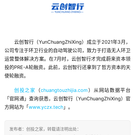
首
云创智行（YunChuangZhiXing）成立于2021年3月，
页
公司专注于环卫行业的自动驾驶公司，致力于打造无人环卫
运营整体解决方案。在7月时，云创智行才完成蔚来资本领
融
投的PRE-A轮融资。此前，云创智行还拿到了哲方资本的天
资
使轮融资。
报
道
创投之家
（
chuangtouzhijia.com
）从网站数据平台
「官网通」查询获悉，云创智行（YunChuangZhiXing）官
商
方网站为「
www.yczx.tech
」。
业
观
察
发布者：创投之家，转载请注明出处：