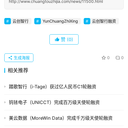
http://www.chuangtouzhijia.com/news/11500.html
初
创
企
云创智行
YunChuangZhiXing
云创智行融资
业
赞
(0)
品
投稿
牌
发
生成海报
0
0
布
登录
注册
相关推荐
并
购
踏歌智行（i-Tage）获过亿人民币C1轮融资
重
组
钨铱电子（UNICCT）完成百万级天使轮融资
公
美云数据（MoreWin Data）完成千万级天使轮融资
司
上