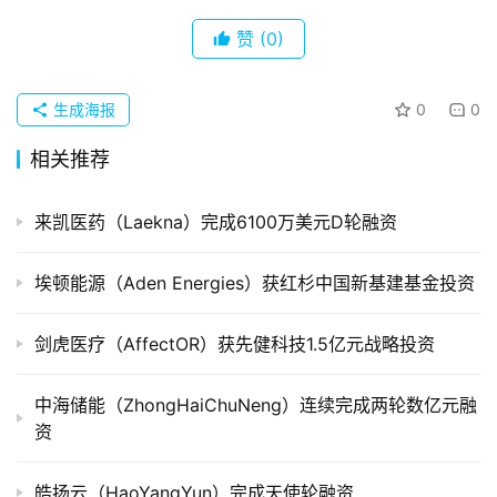
创
企
赞
(0)
业
生成海报
0
0
品
投稿
牌
相关推荐
发
布
来凯医药（Laekna）完成6100万美元D轮融资
登录
注册
并
埃顿能源（Aden Energies）获红杉中国新基建基金投资
购
重
剑虎医疗（AffectOR）获先健科技1.5亿元战略投资
组
中海储能（ZhongHaiChuNeng）连续完成两轮数亿元融
公
资
司
上
市
皓扬云（HaoYangYun）完成天使轮融资