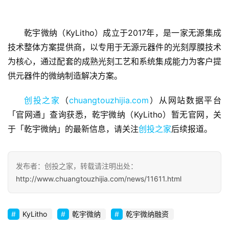
乾宇微纳（KyLitho）成立于2017年，是一家无源集成
技术整体方案提供商，以专用于无源元器件的光刻厚膜技术
首
为核心，通过配套的成熟光刻工艺和系统集成能力为客户提
页
供元器件的微纳制造解决方案。
融
创投之家
（
chuangtouzhijia.com
）从网站数据平台
资
「官网通」查询获悉，乾宇微纳（KyLitho）暂无官网，关
报
于「乾宇微纳」的最新信息，请关注
道
创投之家
后续报道。
商
发布者：创投之家，转载请注明出处：
业
http://www.chuangtouzhijia.com/news/11611.html
观
察
KyLitho
乾宇微纳
乾宇微纳融资
初