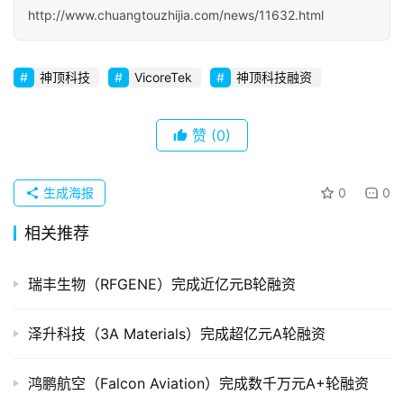
http://www.chuangtouzhijia.com/news/11632.html
初
创
企
神顶科技
VicoreTek
神顶科技融资
业
赞
(0)
品
投稿
牌
发
生成海报
0
0
布
相关推荐
登录
注册
并
购
瑞丰生物（RFGENE）完成近亿元B轮融资
重
组
泽升科技（3A Materials）完成超亿元A轮融资
公
鸿鹏航空（Falcon Aviation）完成数千万元A+轮融资
司