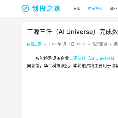
首页
融资报道
商业
工源三仟（AI Universe）完成
创投之家
•
2023年2月17日 09:01
•
融资报道
•
阅
智能检测设备企业
工源三仟
（
AI Universe
）
同领投，华工科技跟投。本轮融资将主要用于设