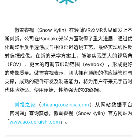
傲雪睿视（Snow Kylin）在轻薄VR及MR头显研发上不
断创新，公司在Pancake光学方面取得了重大进展，通过优
首
化调整半反半透涂层与相位延迟透镜工艺，最终实现线性反
页
射偏振成像。在新的光学方案上，能够实现更大的视场角
（FOV）、更大的可调节眼动范围（eyebox），形成更好
融
的成像质量。傲雪睿视表示，团队拥有顶级的供应链管理与
资
支撑，成熟的硬件研发及制造能力，将为用户带来元宇宙时
报
代体验舒适、使用便捷、性能强大的XR终端。
道
创投之家
（
chuangtouzhijia.com
）从网站数据平台
商
「官网通」查询获悉，傲雪睿视（Snow Kylin）官方网站为
业
「
www.aoxueruishi.com
」。
观
察