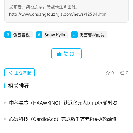
发布者：创投之家，转载请注明出处：
初
http://www.chuangtouzhijia.com/news/12534.html
创
企
业
傲雪睿视
Snow Kylin
傲雪睿视融资
品
投稿
赞
(0)
牌
发
布
生成海报
0
0
登录
注册
并
相关推荐
购
重
中科昊芯（HAAWKING）获近亿元人民币A+轮融资
组
心寰科技（CardioAcc）完成数千万元Pre-A轮融资
公
司