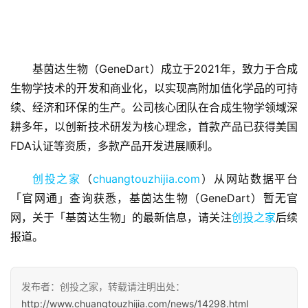
基茵达生物（GeneDart）成立于2021年，致力于合成
首
生物学技术的开发和商业化，以实现高附加值化学品的可持
页
续、经济和环保的生产。公司核心团队在合成生物学领域深
耕多年，以创新技术研发为核心理念，首款产品已获得美国
融
FDA认证等资质，多款产品开发进展顺利。
资
报
创投之家
（
chuangtouzhijia.com
）从网站数据平台
道
「官网通」查询获悉，基茵达生物（GeneDart）暂无官
网，关于「基茵达生物」的最新信息，请关注
创投之家
后续
商
报道。
业
观
察
发布者：创投之家，转载请注明出处：
http://www.chuangtouzhijia.com/news/14298.html