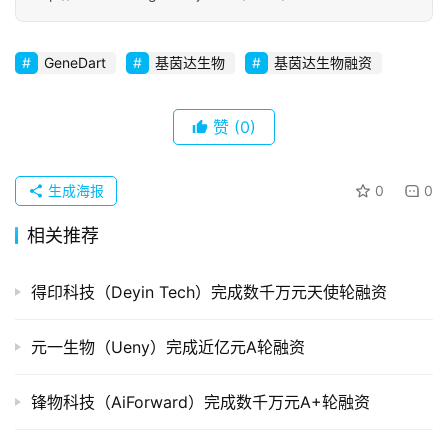
初
创
企
GeneDart
基茵达生物
基茵达生物融资
业
赞
(0)
品
投稿
牌
发
生成海报
0
0
布
相关推荐
登录
注册
并
购
得印科技（Deyin Tech）完成数千万元天使轮融资
重
组
元一生物（Ueny）完成近亿元A轮融资
公
锋物科技（AiForward）完成数千万元A+轮融资
司
上