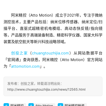
阿米精控（Atto Motion）成立于2021年，专注于微纳
测控技术，主要产品包括：纳米位移传感器、纳米定位/扫
描平台、直驱式超精密机电模组、高动态快反镜/指向镜
首
等，产品服务于高端装备制造、精密科学仪器、国家大科学
页
装置及航空航天等新兴科技战略领域。
融
创投之家
（
chuangtouzhijia.com
）从网站数据平台
资
「官网通」查询获悉，阿米精控（Atto Motion）官方网站
报
道
为「
attomotion.com
」。
商
发布者：创投之家，转载请注明出处：
业
http://www.chuangtouzhijia.com/news/12565.html
观
察
阿米精控
Atto Motion
阿米精控融资