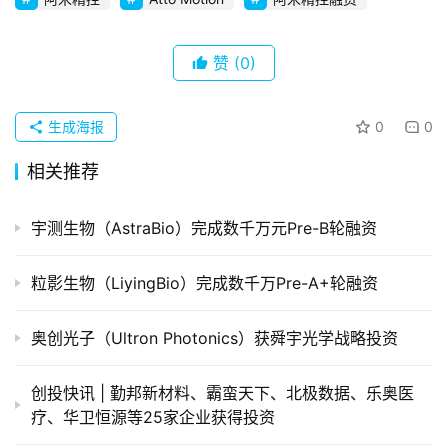
初
创
企
赞
(0)
业
生成海报
0
0
品
投稿
牌
相关推荐
发
布
宇测生物（AstraBio）完成数千万元Pre-B轮融资
登录
注册
并
粒影生物（LiyingBio）完成数千万Pre-A+轮融资
购
重
组
奥创光子（Ultron Photonics）获舜宇光学战略投资
公
创投快讯 | 勤邦新材料、​霸蛮天下、北极数据、乐奥医
司
疗、华卫恒源等25家企业获得投资
上