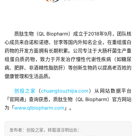
质肽生物（QL Biopharm）成立于2018年9月，团队核
心成员来自诺和诺德、甘李等国内外知名企业，在重组蛋白
首
页
药物的开发方面拥有长期积累。公司专注于大肠杆菌生产重
组蛋白质药物，致力于开发治疗慢性代谢性疾病（如糖尿
融
病、肥胖、非酒精性脂肪肝）等创新生物药以提高老百姓的
资
健康管理和生活品质。
报
道
创投之家
（
chuangtouzhijia.com
）从网站数据平台
「官网通」查询获悉，质肽生物（QL Biopharm）官方网站
商
为「
www.qlbiopharm.com
」。
业
观
察
发布者：创投之家，转载请注明出处：