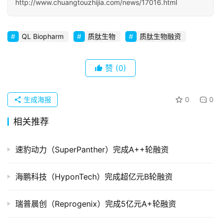
http://www.chuangtouzhijia.com/news/17016.html
初
创
企
QL Biopharm
质肽生物
质肽生物融资
业
赞
(0)
品
投稿
牌
发
生成海报
0
0
布
相关推荐
登录
注册
并
速豹动力（SuperPanther）完成A++轮融资
购
重
组
海鹏科技（HyponTech）完成超亿元B轮融资
公
瑞普晨创（Reprogenix）完成5亿元A+轮融资
司