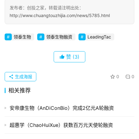
发布者：创投之家，转载请注明出处：
初
http://www.chuangtouzhijia.com/news/5785.html
创
企
业
领泰生物
领泰生物融资
LeadingTac
品
投稿
赞
(3)
牌
发
布
生成海报
0
0
登录
注册
并
相关推荐
购
重
安帝康生物（AnDiConBio）完成2亿元A轮融资
组
超惠学（ChaoHuiXue）获数百万元天使轮融资
公
司