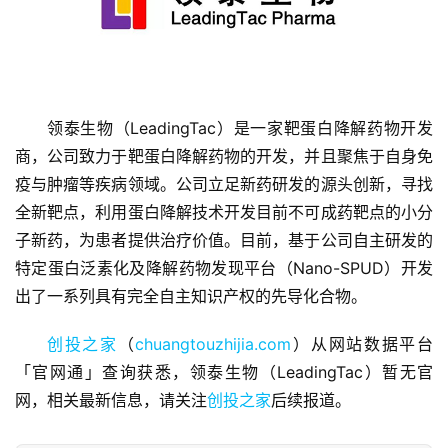
领泰生物（LeadingTac）是一家靶蛋白降解药物开发
首
商，公司致力于靶蛋白降解药物的开发，并且聚焦于自身免
页
疫与肿瘤等疾病领域。公司立足新药研发的源头创新，寻找
全新靶点，利用蛋白降解技术开发目前不可成药靶点的小分
融
子新药，为患者提供治疗价值。目前，基于公司自主研发的
资
特定蛋白泛素化及降解药物发现平台（Nano-SPUD）开发
报
出了一系列具有完全自主知识产权的先导化合物。
道
创投之家
（
chuangtouzhijia.com
）从网站数据平台
商
「官网通」查询获悉，领泰生物（LeadingTac）暂无官
业
网，相关最新信息，请关注
创投之家
后续报道。
观
察