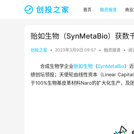
首页
融资报道
商业
贻如生物（SynMetaBio）获
创投之家
•
2023年3月9日 09:57
•
融资报道
•
阅读
合成生物学企业
贻如生物
（
SynMetaBio
）近
绩创坛领投；天使轮由线性资本（Linear Cap
于100%生物基皮革材料Naro的扩大化生产，及