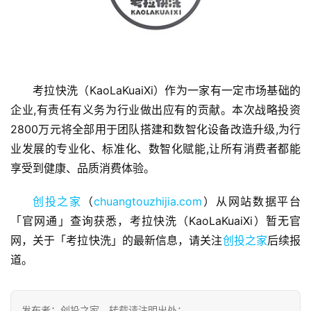
考拉快洗（KaoLaKuaiXi）作为一家有一定市场基础的
首
企业,有责任有义务为行业做出应有的贡献。本次战略投资
页
2800万元将全部用于团队搭建和数智化设备改造升级,为行
业发展的专业化、标准化、数智化赋能,让所有消费者都能
融
享受到健康、品质消费体验。
资
报
创投之家
（
chuangtouzhijia.com
）从网站数据平台
道
「官网通」查询获悉，考拉快洗（KaoLaKuaiXi）暂无官
网，关于「考拉快洗」的最新信息，请关注
创投之家
后续报
商
道。
业
观
察
发布者：创投之家，转载请注明出处：