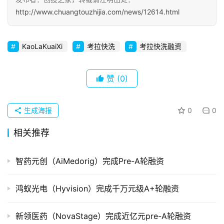
http://www.chuangtouzhijia.com/news/12614.html
初
创
企
KaoLaKuaiXi
考拉快洗
考拉快洗融资
业
赞
(0)
品
投稿
牌
发
生成海报
0
0
布
相关推荐
登录
注册
并
购
智药元创（AiMedorig）完成Pre-A轮融资
重
组
鸿蚁光电（Hyvision）完成千万元级A+轮融资
公
新领医药（NovaStage）完成近亿元pre-A轮融资
司