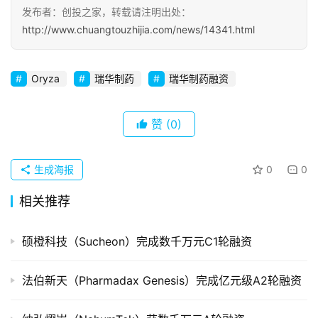
发布者：创投之家，转载请注明出处：
http://www.chuangtouzhijia.com/news/14341.html
初
创
企
Oryza
瑞华制药
瑞华制药融资
业
品
赞
(0)
投稿
牌
发
生成海报
0
0
布
登录
注册
相关推荐
并
购
硕橙科技（Sucheon）完成数千万元C1轮融资
重
组
法伯新天（Pharmadax Genesis）完成亿元级A2轮融资
公