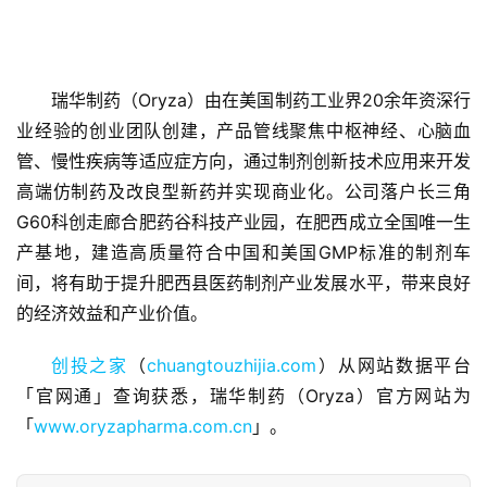
瑞华制药（Oryza）由在美国制药工业界20余年资深行
业经验的创业团队创建，产品管线聚焦中枢神经、心脑血
管、慢性疾病等适应症方向，通过制剂创新技术应用来开发
首
高端仿制药及改良型新药并实现商业化。公司落户长三角
页
G60科创走廊合肥药谷科技产业园，在肥西成立全国唯一生
产基地，建造高质量符合中国和美国GMP标准的制剂车
融
间，将有助于提升肥西县医药制剂产业发展水平，带来良好
资
报
的经济效益和产业价值。
道
创投之家
（
chuangtouzhijia.com
）从网站数据平台
「官网通」查询获悉，瑞华制药（Oryza）官方网站为
商
业
「
www.oryzapharma.com.cn
」。
观
察