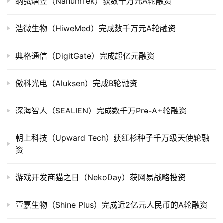
司
纳弘熠岦（NahumTek）获数千万元A轮融资
上
市
浩微生物（HiweMed）完成数千万元A轮融资
创
典格通信（DigitGate）完成超亿元融资
投
数
傲科光电（Aluksen）完成B轮融资
据
深海智人（SEALIEN）完成数千万Pre-A+轮融资
创
业
朝上科技（Upward Tech）获红杉种子千万级天使轮融
学
资
院
游戏开发商猫之日（NekoDay）获网易战略投资
萱嘉生物（Shine Plus）完成近2亿元人民币的A轮融资