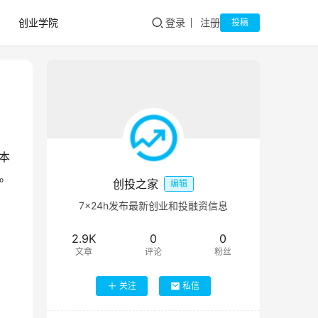
创业学院
登录
注册
投稿
,本
局。
创投之家
编辑
7×24h发布最新创业和投融资信息
2.9K
0
0
文章
评论
粉丝
关注
私信