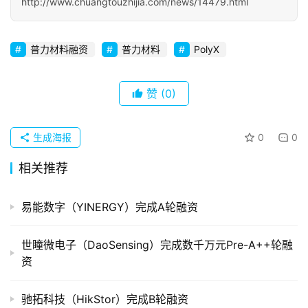
http://www.chuangtouzhijia.com/news/14479.html
初
创
企
普力材料融资
普力材料
PolyX
业
赞
(0)
品
投稿
牌
发
生成海报
0
0
布
相关推荐
登录
注册
并
易能数字（YINERGY）完成A轮融资
购
重
组
世瞳微电子（DaoSensing）完成数千万元Pre-A++轮融
资
公
司
驰拓科技（HikStor）完成B轮融资