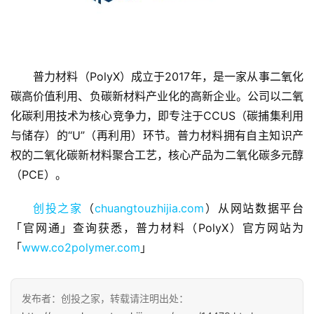
普力材料（PolyX）成立于2017年，是一家从事二氧化
碳高价值利用、负碳新材料产业化的高新企业。公司以二氧
首
页
化碳利用技术为核心竞争力，即专注于CCUS（碳捕集利用
与储存）的“U”（再利用）环节。普力材料拥有自主知识产
融
权的二氧化碳新材料聚合工艺，核心产品为二氧化碳多元醇
资
（PCE）。
报
道
创投之家
（
chuangtouzhijia.com
）从网站数据平台
「官网通」查询获悉，普力材料（PolyX）官方网站为
商
「
www.co2polymer.com
」
业
观
察
发布者：创投之家，转载请注明出处：