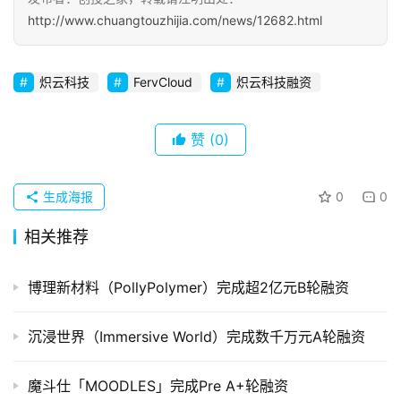
http://www.chuangtouzhijia.com/news/12682.html
初
创
企
炽云科技
FervCloud
炽云科技融资
业
赞
(0)
品
投稿
牌
发
生成海报
0
0
布
相关推荐
登录
注册
并
购
博理新材料（PollyPolymer）完成超2亿元B轮融资
重
组
沉浸世界（Immersive World）完成数千万元A轮融资
公
魔斗仕「MOODLES」完成Pre A+轮融资
司