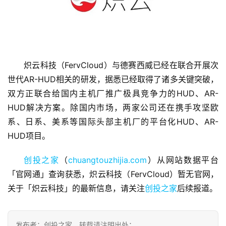
炽云科技（FervCloud）与德赛西威已经在联合开展次
首
世代AR-HUD相关的研发，据悉已经取得了诸多关键突破，
页
双方正联合给国内主机厂推广极具竞争力的HUD、AR-
HUD解决方案。除国内市场，两家公司还在携手攻坚欧
融
系、日系、美系等国际头部主机厂的平台化HUD、AR-
资
HUD项目。
报
道
创投之家
（
chuangtouzhijia.com
）从网站数据平台
「官网通」查询获悉，炽云科技（FervCloud）暂无官网，
商
关于「炽云科技」的最新信息，请关注
创投之家
后续报道。
业
观
察
发布者：创投之家，转载请注明出处：