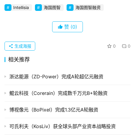
创
Intellisia
海国图智
海国图智融资
企
业
赞
(0)
品
投稿
牌
生成海报
0
0
发
布
相关推荐
登录
注册
并
浙达能源（ZD-Power）完成A轮超亿元融资
购
重
鲲云科技（Corerain）完成数千万元B+轮融资
组
博视像元（BoPixel）完成1.3亿元A轮融资
公
司
上
可氏利夫（KosLiv）获全球头部产业资本战略投资
市