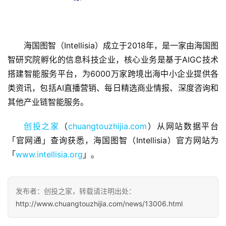
海国图智（Intellisia）成立于2018年，是一家由海国图
首
智研究院孵化的信息科技企业，核心业务是基于AIGC技术
页
搭建智能服务平台，为6000万家跨境出海中小企业提供各
类资讯，包括AI直播营销、每日精选商业情报、深度咨询和
融
其他产业链智能服务。
资
报
创投之家
（
chuangtouzhijia.com
）从网站数据平台
道
「官网通」查询获悉，海国图智（Intellisia）官方网站为
「
www.intellisia.org
」。
商
业
观
发布者：创投之家，转载请注明出处：
察
http://www.chuangtouzhijia.com/news/13006.html
初