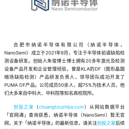
合肥市纳诺半导体有限公司（纳诺半导体，
首
NanoSemi）成立于2021年9月，专注于半导体前道缺陷检
页
测设备研发。创始人朱俊博士博士拥有20多年激光及检测
设备产品开发和企业管理经验，曾是KLA的DF（图形晶圆
融
暗场缺陷检测）产品研发负责人，领导团队成功开发了
资
PUMA DF产品。公司成员50余人，超75%为技术人员，他
报
们大多来自中科大、中科院等知名高校院所。
道
创投之家
（
chuangtouzhijia.com
）从网站数据平台
商
「官网通」查询获悉，纳诺半导体（NanoSemi）暂无官
业
网，关于「纳诺半导体」的最新信息，请关注
创投之家
后续
观