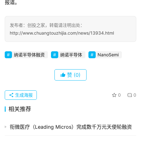
报道。
察
初
发布者：创投之家，转载请注明出处：
创
http://www.chuangtouzhijia.com/news/13934.html
企
业
纳诺半导体融资
纳诺半导体
NanoSemi
品
投稿
牌
赞
(0)
发
布
登录
注册
生成海报
0
0
并
购
相关推荐
重
组
衔微医疗（Leading Micros）完成数千万元天使轮融资
公