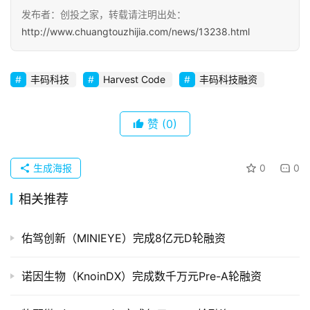
发布者：创投之家，转载请注明出处：
初
http://www.chuangtouzhijia.com/news/13238.html
创
企
业
丰码科技
Harvest Code
丰码科技融资
品
投稿
赞
(0)
牌
发
布
生成海报
0
0
登录
注册
相关推荐
并
购
重
佑驾创新（MINIEYE）完成8亿元D轮融资
组
诺因生物（KnoinDX）完成数千万元Pre-A轮融资
公
司