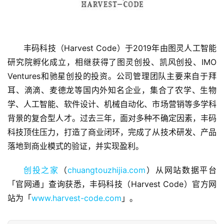
丰码科技（Harvest Code）于2019年由图灵人工智能
研究院孵化成立，相继获得了图灵创投、凯风创投、IMO 
首
Ventures和驰星创投的投资。公司管理团队主要来自于拜
页
耳、滴滴、麦德龙等国内外知名企业，集合了农学、生物
学、人工智能、软件设计、机械自动化、市场营销等多学科
融
背景的复合型人才。过去三年，面对多种不确定因素，丰码
资
科技顶住压力，打造了商业闭环，完成了从技术研发、产品
报
落地到商业模式的验证，并实现盈利。
道
创投之家
（
chuangtouzhijia.com
）从网站数据平台
商
「官网通」查询获悉，丰码科技（Harvest Code）官方网
业
站为「
www.harvest-code.com
」。
观
察