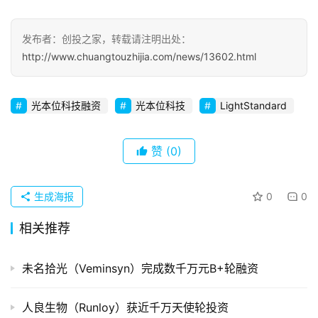
初
发布者：创投之家，转载请注明出处：
创
http://www.chuangtouzhijia.com/news/13602.html
企
业
光本位科技融资
光本位科技
LightStandard
品
投稿
牌
赞
(0)
发
布
生成海报
0
0
登录
注册
并
相关推荐
购
重
组
未名拾光（Veminsyn）完成数千万元B+轮融资
公
人良生物（Runloy）获近千万天使轮投资