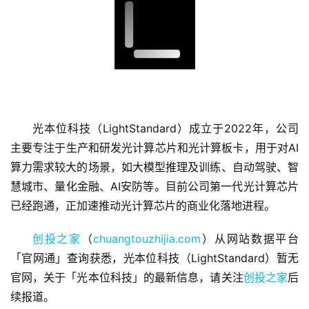
首
光本位科技（LightStandard）成立于2022年，公司
页
主要专注于生产和研发光计算芯片和光计算板卡，用于对AI
算力需求较大的场景，如大模型推理及训练、自动驾驶、智
融
资
慧城市、量化金融、AI安防等。目前公司第一代光计算芯片
报
已经跑通，正加速推动光计算芯片的商业化落地进程。
道
创投之家
（
chuangtouzhijia.com
）从网站数据平台
商
「官网通」查询获悉，光本位科技（LightStandard）暂无
业
官网，关于「光本位科技」的最新信息，请关注
创投之家
后
观
续报道。
察