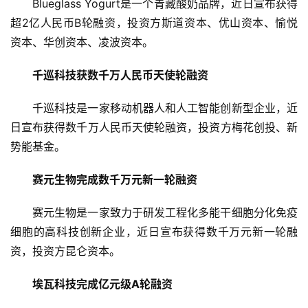
Blueglass Yogurt是一个青藏酸奶品牌，近日宣布获得
融
超2亿人民币B轮融资，投资方斯道资本、优山资本、愉悦
资
资本、华创资本、凌波资本。
报
道
千巡科技获数千万人民币天使轮融资
商
千巡科技是一家移动机器人和人工智能创新型企业，近
业
日宣布获得数千万人民币天使轮融资，投资方梅花创投、新
观
势能基金。
察
赛元生物完成数千万元新一轮融资
初
创
赛元生物是一家致力于研发工程化多能干细胞分化免疫
企
细胞的高科技创新企业，近日宣布获得数千万元新一轮融
业
资，投资方昆仑资本。
品
埃瓦科技完成亿元级A轮融资
投稿
牌