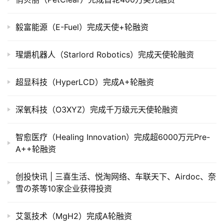
毅富能源（E-Fuel）完成天使+轮融资
瑆爝机器人（Starlord Robotics）完成天使轮融资
超显科技（HyperLCD）完成A+轮融资
深氧科技（O3XYZ）完成千万级元天使轮融资
智愈医疗（Healing Innovation）完成超6000万元Pre-
A++轮融资
创投快讯 | 三喜生活、悦淘网络、车联天下、​Airdoc、奈
雪の茶等10家企业获得投资
艾氢技术（MgH2）完成A轮融资