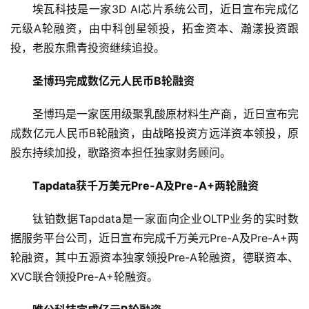
发
埃瓦科技是一家3D AI芯片系统公司，近日宣布完成亿
布
元级A轮融资，由中科创星领投，拓金资本、瀚漾投资跟
登录
注册
投，老股东鼎青投资继续追投。
并
购
圣博玛完成数亿元人民币B轮融资
重
组
圣博玛是一家医用级聚乳酸原材料生产商，近日宣布完
成数亿元人民币B轮融资，由战略投资方远洋资本领投，原
公
股东持续加投，歌路资本担任独家财务顾问。
司
上
Tapdata获千万美元Pre-A及Pre-A+两轮融资
市
钛铂数据Tapdata是一家面向企业OLTP业务的实时数
创
据服务平台公司，近日宣布完成千万美元Pre-A及Pre-A+两
投
轮融资，其中五源资本独家领投Pre-A轮融资，德联资本、
数
XVC联合领投Pre-A+轮融资。
据