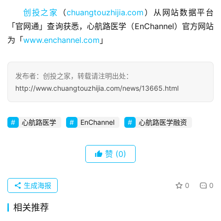
业
创投之家
（
chuangtouzhijia.com
）从网站数据平台
观
「官网通」查询获悉，心航路医学（EnChannel）官方网站
察
为「
www.enchannel.com
」
初
创
发布者：创投之家，转载请注明出处：
企
http://www.chuangtouzhijia.com/news/13665.html
业
品
心航路医学
EnChannel
心航路医学融资
投稿
牌
发
布
赞
(0)
登录
注册
并
生成海报
0
0
购
重
相关推荐
组