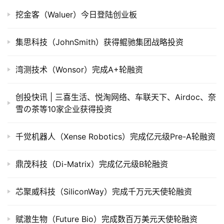
挖金客（Waluer）今日登陆创业板
公
司
集思科技（JohnSmith）获得鲲驰集团战略投资
上
市
湾测技术（Wonsor）完成A+轮融资
创
创投快讯 | 三喜生活、悦淘网络、车联天下、​Airdoc、奈
投
雪の茶等10家企业获得投资
数
据
千觉机器人（Xense Robotics）完成亿元级Pre-A轮融资
创
业
鼎茂科技（Di-Matrix）完成亿元级B轮融资
学
院
芯聚威科技（SiliconWay）完成千万元天使轮融资
赋澈生物（Future Bio）完成数百万美元天使轮融资